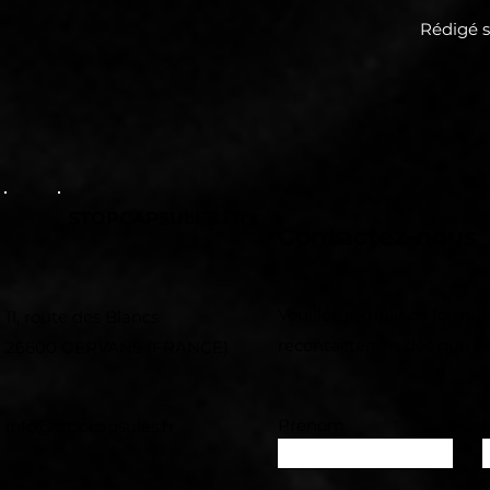
Rédigé 
STOPCAPSULES.FR
Contactez-nous
Veuillez remplir ce formul
11, route des Blancs
recontacterons dès que po
26600 GERVANS (FRANCE)
Prénom
info@stopcapsules.fr