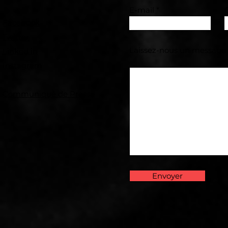
E-mail
Facebook
Twitter
Laissez-nous un message
Linked in
Instagram
Communiqué de Presse
Envoyer