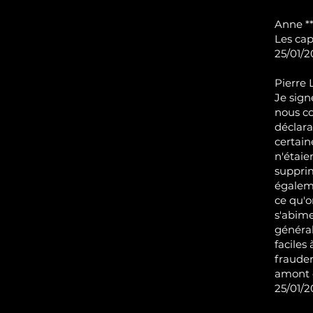
Anne **
Les cap
25/01/2
Pierre 
Je sign
nous co
déclara
certain
n'étaie
supprim
égalem
ce qu'o
s'abime
général
faciles
frauder
amont e
25/01/2