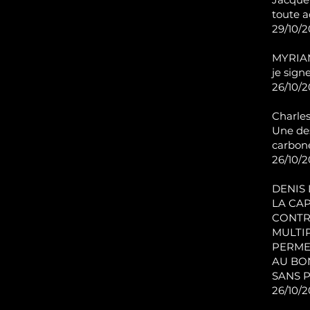
toute a
29/10/2
MYRIA
je signe
26/10/20
Charles
Une de
carbone
26/10/2
DENIS 
LA CA
CONTRO
MULTI
PERME
AU BO
SANS P
26/10/2