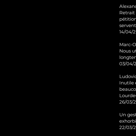
Alexand
Retrait
pétitio
servent 
14/04/2
Marc-Ol
Nous ut
longte
03/04/2
Ludovic
Inutile
beaucou
Lourde
26/03/2
Un gest
exhorbi
22/03/2