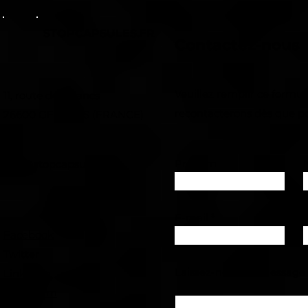
STOPCAPSULES.FR
Contactez-nous
Veuillez remplir ce formul
11, route des Blancs
recontacterons dès que po
26600 GERVANS (FRANCE)
Prénom
info@stopcapsules.fr
E-mail
Facebook
Twitter
Laissez-nous un message
Linked in
Instagram