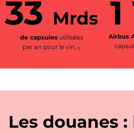
33
1
Mrds
Airbus 
de capsules
utilisées
capsul
par an pour le vin
.
(1)
Les douanes : l