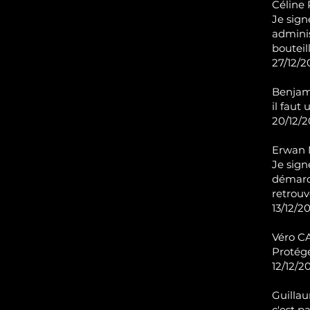
Céline 
Je sign
adminis
bouteill
27/12/2
Benjam
il faut
20/12/2
Erwan 
Je sign
démarc
retrouv
13/12/20
Véro CA
Protége
12/12/20
Guilla
c'est pa