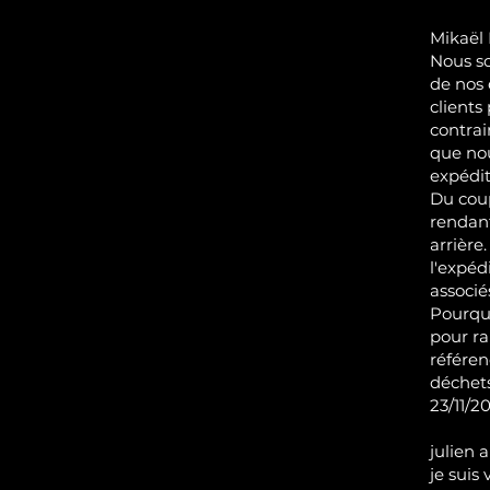
Mikaël
Nous s
de nos
clients
contrai
que nou
expédit
Du coup
rendant
arrière
l'expéd
associé
Pourquo
pour ra
référen
déchets,
23/11/20
julien 
je suis 