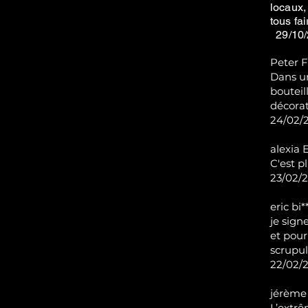
locaux,
tous fa
29/10/
Peter F
Dans u
bouteil
décorat
24/02/2
alexia 
C'est p
23/02/2
eric bi*
je sign
et pour
scrupu
22/02/2
jérème 
L’extrê