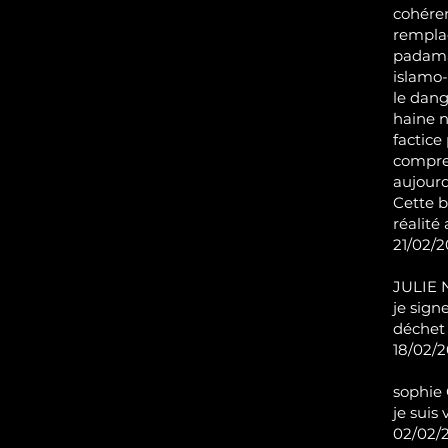
cohéren
rempla
padamal
islamo-
le dang
haine n
factice
compres
aujourd
Cette b
réalité
21/02/20
JULIE 
je sign
déchet
18/02/2
sophie 
je suis
02/02/2