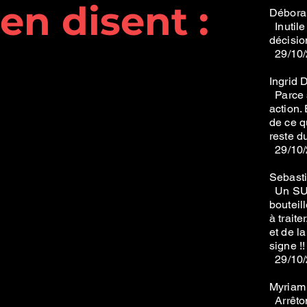
en disent :
ss
Déborah
Inutile
décisio
*en
29/10/
Ingrid 
Parce s
action.
de ce q
reste d
29/10/
Sebast
Un SUR
bouteil
à traite
et de 
signe !!
29/10/
Myriam 
Arrêton