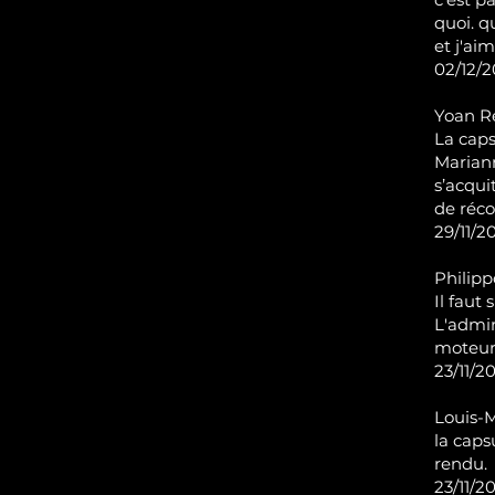
quoi. q
et j'ai
02/12/2
Yoan R
La caps
Mariann
s’acqui
de réco
29/11/20
Philipp
Il faut
L'admin
moteur
23/11/20
Louis-M
la caps
rendu.
23/11/20