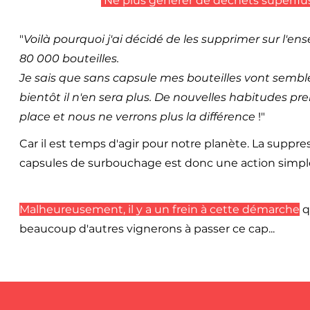
Ne plus générer de déchets superflus
"
Voilà pourquoi j'ai décidé de les supprimer sur l'e
80 000 bouteilles.
Je sais que sans capsule mes bouteilles vont sembler
bientôt il n'en sera plus. De nouvelles habitudes pre
place et nous ne verrons plus la différence
!"
Car il est temps d'agir pour notre planète. La suppre
capsules de surbouchage est donc une action simple
Malheureusement, il y a un
frein
à cette démarche
q
beaucoup d'autres vignerons à passer ce cap...