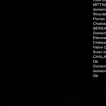
MITTN
domain
Ricarde
Florian
Chateau
BERSA
Domain
Etienn
Château
Fabre 
Sciev b
CHALA
Oé
Domain
domaine
Oé