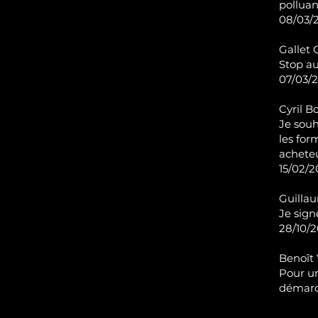
polluan
08/03/2
Gallet 
Stop a
07/03/2
Cyril B
Je souh
les for
acheteu
15/02/2
Guilla
Je sig
28/10/2
Benoît 
Pour un
démarc