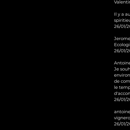
V
alenti
Il y a a
spiriti
26/01/2
Jerome 
Ecologi
26/01/2
Antoin
Je souh
environ
de comm
le temp
d'acco
26/01/20
antoine
vignero
26/01/2