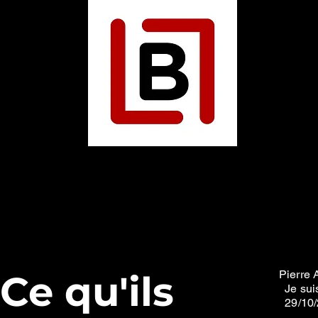
Ce qu'ils
Pierre 
Je suis
29/10/