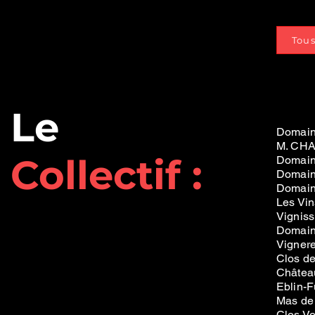
Tou
Le
Domain
M. CH
Collectif
:
Domain
Domain
Domain
Les Vin
Vignis
Domain
Vigner
Clos d
Châtea
Eblin-
Mas de 
Clos Vo