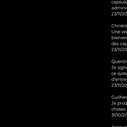
capsule
adminis
23/11/2
Christo
Une vér
bienve
des ca
23/11/2
Quentin
Je sign
ce syst
d'entre
23/11/2
Guilhe
Je prod
choses
31/10/20
Jacque