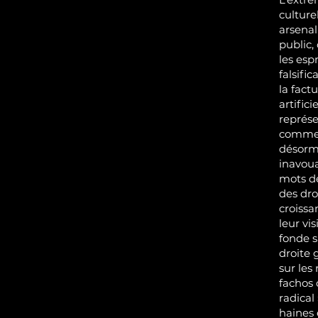
culture
arsenal
public,
les esp
falsific
la factu
artifici
représe
comme t
désorma
inavoua
mots de
des dro
croissa
leur vi
fonde s
droite 
sur les
fachos 
radical
haines 