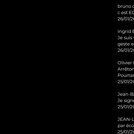
bruno d
c est E
26/01/2
Ingrid 
Je suis
geste 
26/01/2
Olivier 
Arrêton
Pourtan
25/01/2
Jean-Ba
Je sign
25/01/2
JEAN-L
par éco
25/01/2