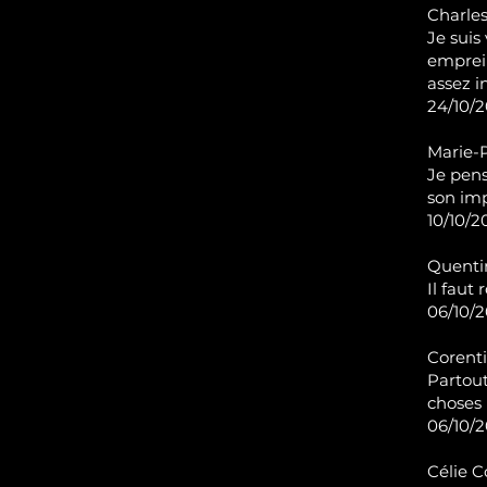
Charles
Je suis
emprein
assez i
24/10/2
Marie-P
Je pens
son imp
10/10/20
Quenti
Il faut 
06/10/2
Corenti
Partout
choses 
06/10/20
Célie C