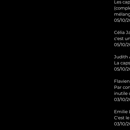
Les cap
(comple
mélangé
05/10/2
Célia Ja
c'est u
05/10/2
Judith 
La caps
05/10/2
Flavien
Par con
inutile
03/10/2
Emilie 
C'est le
03/10/2